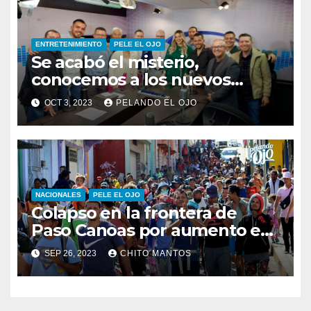
ENTRETENIMIENTO
PELE EL OJO
Se acabó el misterio,
conocemos a los nuevos
integrantes de Pelando el Ojo
OCT 3, 2023
PELANDO EL OJO
NACIONALES
PELE EL OJO
Colapso en la frontera de
Paso Canoas por aumento en
la llegada de migrantes
SEP 26, 2023
CHITO MANTOS