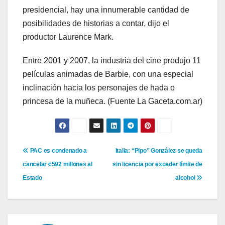
presidencial, hay una innumerable cantidad de
posibilidades de historias a contar, dijo el
productor Laurence Mark.
Entre 2001 y 2007, la industria del cine produjo 11
películas animadas de Barbie, con una especial
inclinación hacia los personajes de hada o
princesa de la muñeca. (Fuente La Gaceta.com.ar)
Navegación
PAC es condenado a
Italia: “Pipo” González se queda
cancelar ¢592 millones al
sin licencia por exceder límite de
de
Estado
alcohol
entradas