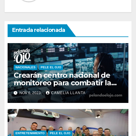
Entrada relacionada
NACIONALES
PELE EL OJO
Crearán centro nacional de
monitoreo para combatir la
inseguridad
NOV 6, 2023
CAMELIA LLANTA
ENTRETENIMIENTO
PELE EL OJO