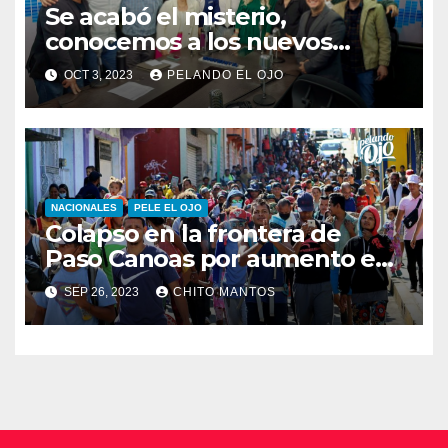
Se acabó el misterio,
conocemos a los nuevos
integrantes de Pelando el Ojo
OCT 3, 2023
PELANDO EL OJO
NACIONALES
PELE EL OJO
Colapso en la frontera de
Paso Canoas por aumento en
la llegada de migrantes
SEP 26, 2023
CHITO MANTOS