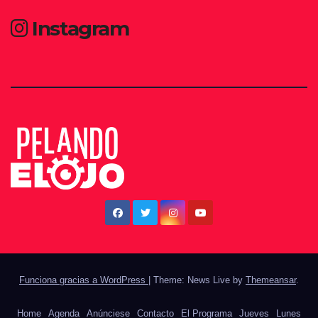
Instagram
Funciona gracias a WordPress
|
Theme: News Live by
Themeansar
.
Home
Agenda
Anúnciese
Contacto
El Programa
Jueves
Lunes