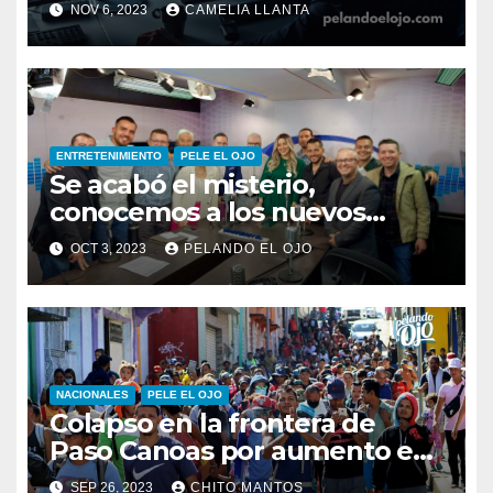
inseguridad
NOV 6, 2023
CAMELIA LLANTA
ENTRETENIMIENTO
PELE EL OJO
Se acabó el misterio,
conocemos a los nuevos
integrantes de Pelando el Ojo
OCT 3, 2023
PELANDO EL OJO
NACIONALES
PELE EL OJO
Colapso en la frontera de
Paso Canoas por aumento en
la llegada de migrantes
SEP 26, 2023
CHITO MANTOS