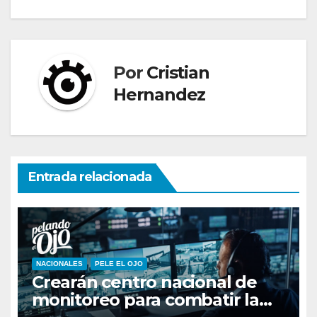
de
entradas
Por
Cristian
Hernandez
Entrada relacionada
NACIONALES
PELE EL OJO
Crearán centro nacional de
monitoreo para combatir la