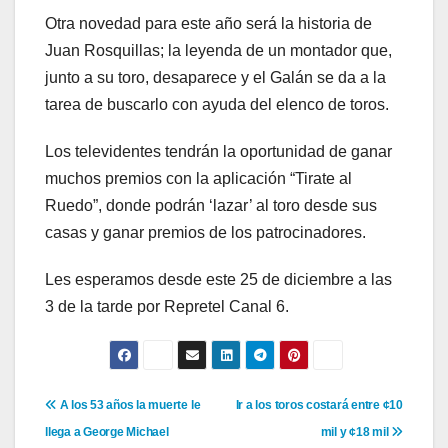
Otra novedad para este año será la historia de
Juan Rosquillas; la leyenda de un montador que,
junto a su toro, desaparece y el Galán se da a la
tarea de buscarlo con ayuda del elenco de toros.
Los televidentes tendrán la oportunidad de ganar
muchos premios con la aplicación “Tirate al
Ruedo”, donde podrán ‘lazar’ al toro desde sus
casas y ganar premios de los patrocinadores.
Les esperamos desde este 25 de diciembre a las
3 de la tarde por Repretel Canal 6.
Navegación
A los 53 años la muerte le
Ir a los toros costará entre ¢10
llega a George Michael
mil y ¢18 mil