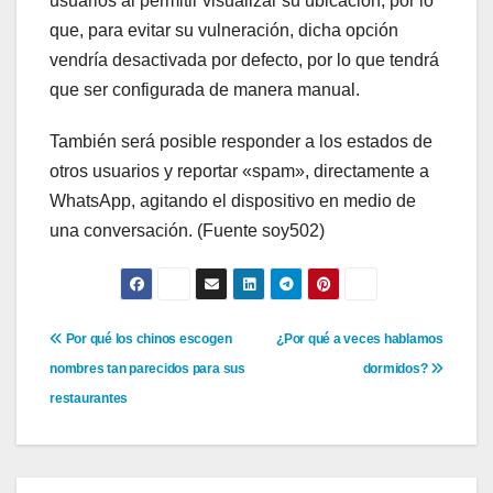
usuarios al permitir visualizar su ubicación, por lo
que, para evitar su vulneración, dicha opción
vendría desactivada por defecto, por lo que tendrá
que ser configurada de manera manual.
También será posible responder a los estados de
otros usuarios y reportar «spam», directamente a
WhatsApp, agitando el dispositivo en medio de
una conversación. (Fuente soy502)
Navegación
Por qué los chinos escogen
¿Por qué a veces hablamos
nombres tan parecidos para sus
dormidos?
de
restaurantes
entradas