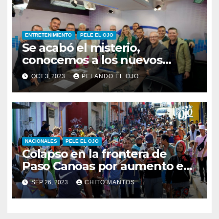
ENTRETENIMIENTO
PELE EL OJO
Se acabó el misterio,
conocemos a los nuevos
integrantes de Pelando el Ojo
OCT 3, 2023
PELANDO EL OJO
NACIONALES
PELE EL OJO
Colapso en la frontera de
Paso Canoas por aumento en
la llegada de migrantes
SEP 26, 2023
CHITO MANTOS