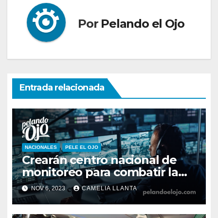
Por
Pelando el Ojo
Entrada relacionada
NACIONALES
PELE EL OJO
Crearán centro nacional de
monitoreo para combatir la
inseguridad
NOV 6, 2023
CAMELIA LLANTA