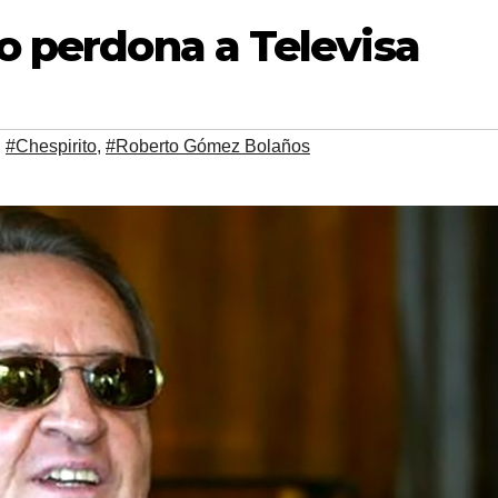
no perdona a Televisa
,
#Chespirito
,
#Roberto Gómez Bolaños