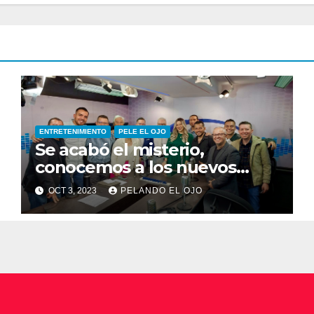
ENTRETENIMIENTO
PELE EL OJO
Se acabó el misterio,
conocemos a los nuevos
integrantes de Pelando el
OCT 3, 2023
PELANDO EL OJO
Ojo