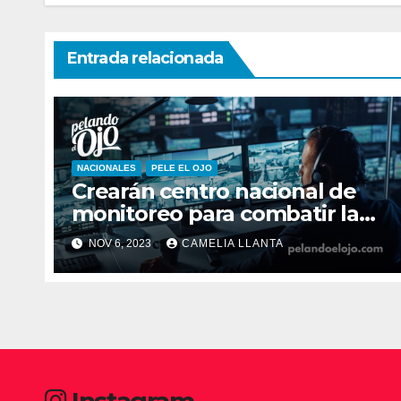
Entrada relacionada
NACIONALES
PELE EL OJO
Crearán centro nacional de
monitoreo para combatir la
inseguridad
NOV 6, 2023
CAMELIA LLANTA