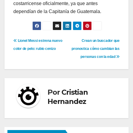
costarricense oficialmente, ya que antes
dependían de la Capitanía de Guatemala.
Navegación
Lionel Messi estrena nuevo
Crean un buscador que
color de pelo: rubio cenizo
pronostica cómo cambian las
de
personas con la edad
entradas
Por
Cristian
Hernandez