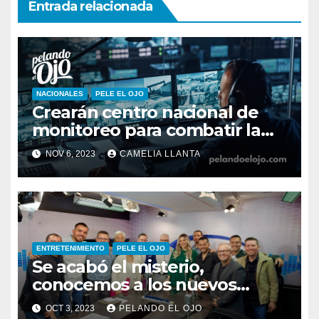
Entrada relacionada
NACIONALES
PELE EL OJO
Crearán centro nacional de
monitoreo para combatir la
inseguridad
NOV 6, 2023
CAMELIA LLANTA
ENTRETENIMIENTO
PELE EL OJO
Se acabó el misterio,
conocemos a los nuevos
integrantes de Pelando el Ojo
OCT 3, 2023
PELANDO EL OJO