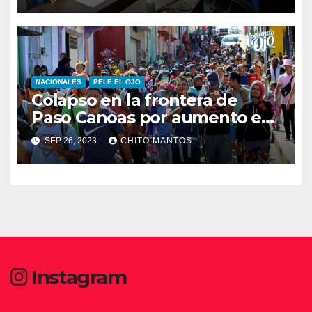
NACIONALES
PELE EL OJO
Colapso en la frontera de
Paso Canoas por aumento en
la llegada de migrantes
SEP 26, 2023
CHITO MANTOS
Instagram