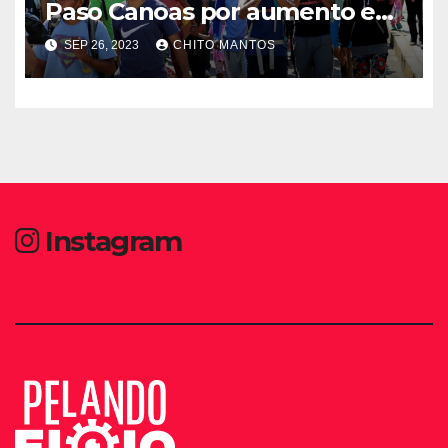
Paso Canoas por aumento en
la llegada de migrantes
SEP 26, 2023
CHITO MANTOS
Instagram