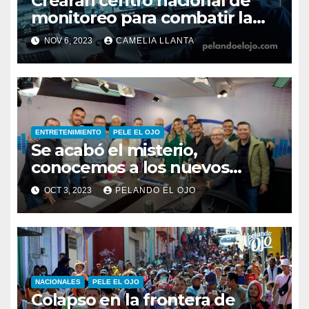
Crearán centro nacional de
monitoreo para combatir la
inseguridad
NOV 6, 2023
CAMELIA LLANTA
ENTRETENIMIENTO
PELE EL OJO
Se acabó el misterio,
conocemos a los nuevos
integrantes de Pelando el Ojo
OCT 3, 2023
PELANDO EL OJO
NACIONALES
PELE EL OJO
Colapso en la frontera de