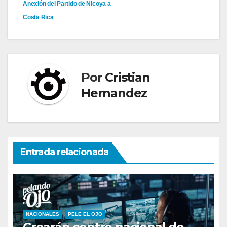
Anexión del Partido de Nicoya a
de
Costa Rica
entradas
Por
Cristian
Hernandez
Entrada relacionada
NACIONALES
PELE EL OJO