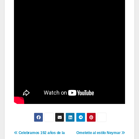
Navegación
Celebramos 192 años de la
Omelette al estilo Neymar