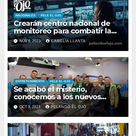
NACIONALES
PELE EL OJO
Crearán centro nacional de
monitoreo para combatir la
inseguridad
NOV 6, 2023
CAMELIA LLANTA
ENTRETENIMIENTO
PELE EL OJO
Se acabó el misterio,
conocemos a los nuevos
integrantes de Pelando el Ojo
OCT 3, 2023
PELANDO EL OJO