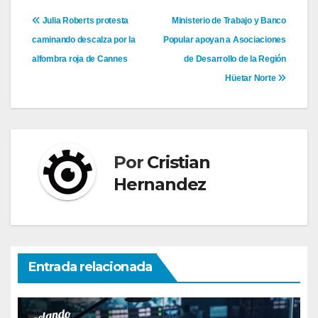
Navegación
Julia Roberts protesta
Ministerio de Trabajo y Banco
caminando descalza por la
Popular apoyan a Asociaciones
de
alfombra roja de Cannes
de Desarrollo de la Región
entradas
Hüetar Norte
Por
Cristian
Hernandez
Entrada relacionada