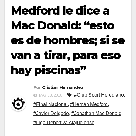
Medford le dice a
Mac Donald: “esto
es de hombres; si se
van a tirar, para eso
hay piscinas”
Por
Cristian Hernandez
#Club Sport Herediano
,
MAY 13, 2016
#Final Nacional
,
#Hernán Medford
,
#Javier Delgado
,
#Jonathan Mac Donald
,
#Liga Deportiva Alajuelense