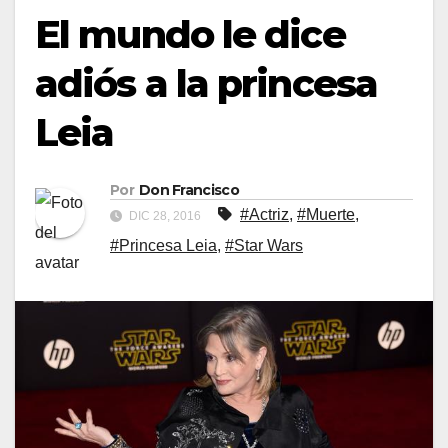
El mundo le dice
adiós a la princesa
Leia
Por
Don Francisco
#Actriz
,
#Muerte
,
DIC 28, 2016
#Princesa Leia
,
#Star Wars