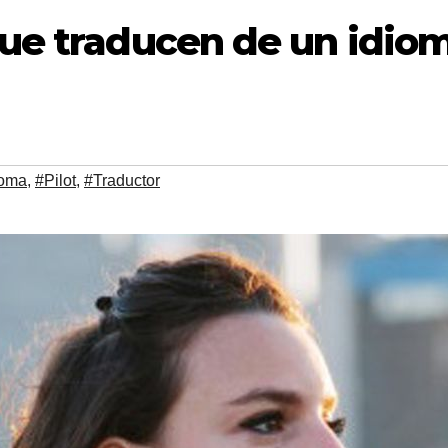
que traducen de un idiom
ioma
,
#Pilot
,
#Traductor