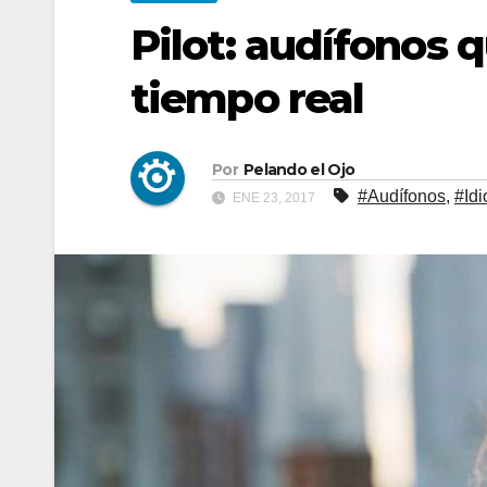
Pilot: audífonos 
tiempo real
Por
Pelando el Ojo
#Audífonos
,
#Id
ENE 23, 2017