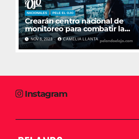
NACIONALES
PELE EL OJO
Crearán centro nacional de
monitoreo para combatir la
inseguridad
NOV 6, 2023
CAMELIA LLANTA
Instagram