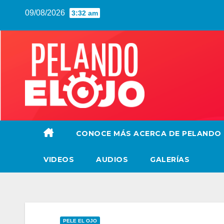
Saltar
09/08/2026
3:32 am
al
contenido
CONOCE MÁS ACERCA DE PELANDO
VIDEOS
AUDIOS
GALERÍAS
PELE EL OJO