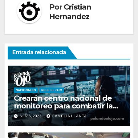
Por
Cristian
Hernandez
Entrada relacionada
NACIONALES
PELE EL OJO
Crearán centro nacional de
monitoreo para combatir la
inseguridad
NOV 6, 2023
CAMELIA LLANTA