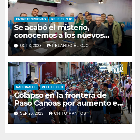
ENTRETENIMIENTO
PELE EL OJO
Se acabó el misterio,
conocemos a los nuevos
integrantes de Pelando el Ojo
OCT 3, 2023
PELANDO EL OJO
NACIONALES
PELE EL OJO
Colapso en la frontera de
Paso Canoas por aumento en
la llegada de migrantes
SEP 26, 2023
CHITO MANTOS