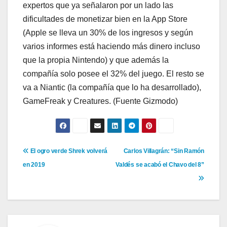
expertos que ya señalaron por un lado las
dificultades de monetizar bien en la App Store
(Apple se lleva un 30% de los ingresos y según
varios informes está haciendo más dinero incluso
que la propia Nintendo) y que además la
compañía solo posee el 32% del juego. El resto se
va a Niantic (la compañía que lo ha desarrollado),
GameFreak y Creatures. (Fuente Gizmodo)
Navegación
El ogro verde Shrek volverá
Carlos Villagrán: “Sin Ramón
en 2019
Valdés se acabó el Chavo del 8”
de
entradas