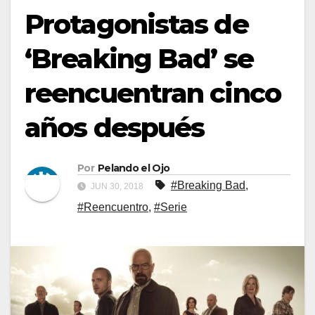
Protagonistas de
‘Breaking Bad’ se
reencuentran cinco
años después
Por
Pelando el Ojo
#Breaking Bad
,
JUN 30, 2018
#Reencuentro
,
#Serie