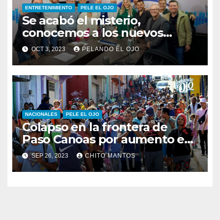
ENTRETENIMIENTO
PELE EL OJO
Se acabó el misterio,
conocemos a los nuevos
integrantes de Pelando el Ojo
OCT 3, 2023
PELANDO EL OJO
NACIONALES
PELE EL OJO
Colapso en la frontera de
Paso Canoas por aumento en
la llegada de migrantes
SEP 26, 2023
CHITO MANTOS