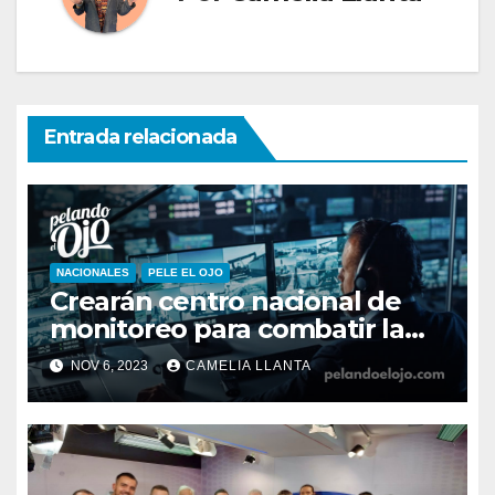
Entrada relacionada
NACIONALES
PELE EL OJO
Crearán centro nacional de
monitoreo para combatir la
inseguridad
NOV 6, 2023
CAMELIA LLANTA