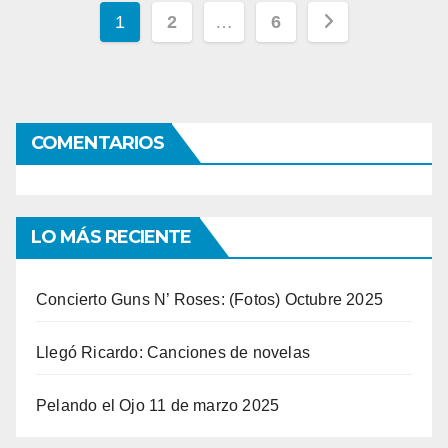
Navegación
1
2
…
6
de
entradas
COMENTARIOS
LO MÁS RECIENTE
Concierto Guns N’ Roses: (Fotos) Octubre 2025
Llegó Ricardo: Canciones de novelas
Pelando el Ojo 11 de marzo 2025