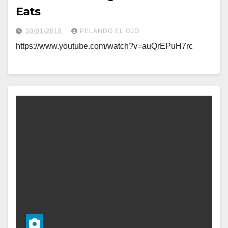
Eats
30/01/2018
PELANDO EL OJO
https://www.youtube.com/watch?v=auQrEPuH7rc