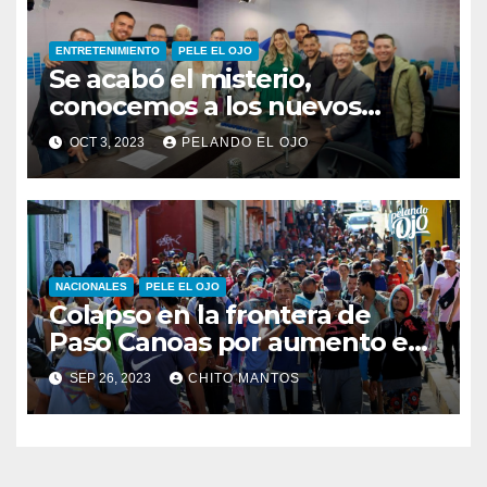
ENTRETENIMIENTO
PELE EL OJO
Se acabó el misterio,
conocemos a los nuevos
integrantes de Pelando el Ojo
OCT 3, 2023
PELANDO EL OJO
NACIONALES
PELE EL OJO
Colapso en la frontera de
Paso Canoas por aumento en
la llegada de migrantes
SEP 26, 2023
CHITO MANTOS