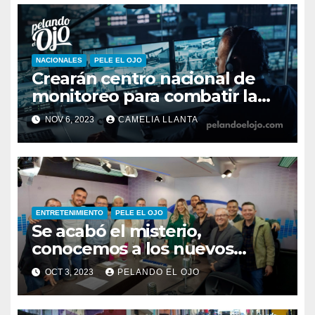
NACIONALES
PELE EL OJO
Crearán centro nacional de
monitoreo para combatir la
inseguridad
NOV 6, 2023
CAMELIA LLANTA
ENTRETENIMIENTO
PELE EL OJO
Se acabó el misterio,
conocemos a los nuevos
integrantes de Pelando el Ojo
OCT 3, 2023
PELANDO EL OJO