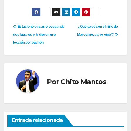
Navegación
Estacionó su carro ocupando
¿Qué pasó con el niño de
dos lugares y le dieron una
‘Marcelino, pan y vino’?
de
lección por buchón
entradas
Por
Chito Mantos
Entrada relacionada