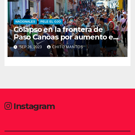
NACIONALES
PELE EL OJO
Colapso en la frontera de
Paso Canoas por aumento en
la llegada de migrantes
SEP 26, 2023
CHITO MANTOS
Instagram